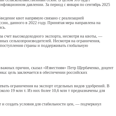
нфляционном давлении. За период с января по сентябрь 2025
Введение квот напрямую связано с реализацией
сии, данного в 2022 году. Принятая мера направлена на
сь.
а счет высокодоходного экспорта, несмотря на квоты, —
ных сельхозпроизводителей. Несмотря на ограничения,
е поступления страны и поддерживать глобальную
о важных причин, сказал «Известиям» Петр Щербаченко, доцент
ка: цель заключается в обеспечении российских
евать ограничения на экспорт отдельных видов удобрений. В
около 19 млн т. Из них более 10,6 млн т предназначены для
 и создать условия для стабильности цен, — подчеркнул