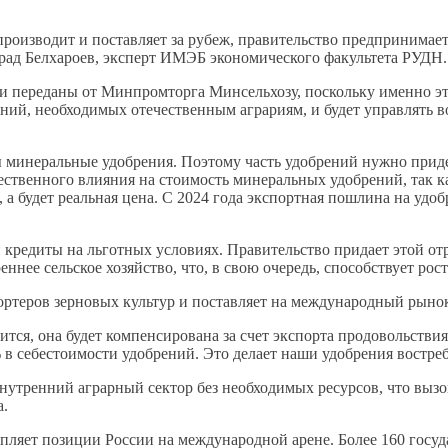
 производит и поставляет за рубеж, правительство предпринима
рад Белхароев, эксперт ИМЭБ экономического факультета РУДН. 
и переданы от Минпромторга Минсельхозу, поскольку именно эт
ений, необходимых отечественным аграриям, и будет управлять 
ы минеральные удобрения. Поэтому часть удобрений нужно прид
ественного влияния на стоимость минеральных удобрений, так к
, а будет реальная цена. С 2024 года экспортная пошлина на удо
 кредиты на льготных условиях. Правительство придает этой от
нее сельское хозяйство, что, в свою очередь, способствует рос
ортеров зерновых культур и поставляет на международный рыно
тся, она будет компенсирована за счет экспорта продовольств
% в себестоимости удобрений. Это делает наши удобрения вост
 внутренний аграрный сектор без необходимых ресурсов, что выз
а.
пляет позиции России на международной арене. Более 160 госу