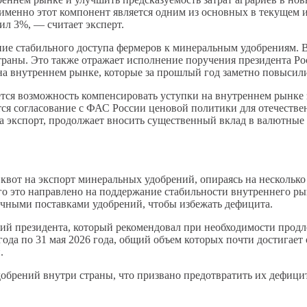
менно этот компонент является одним из основных в текущем и
ил 3%, — считает эксперт.
ение стабильного доступа фермеров к минеральным удобрениям. 
раны. Это также отражает исполнение поручения президента Рос
а внутреннем рынке, которые за прошлый год заметно повысили
ся возможность компенсировать уступки на внутреннем рынке з
я согласование с ФАС России ценовой политики для отечествен
на экспорт, продолжает вносить существенный вклад в валютны
квот на экспорт минеральных удобрений, опираясь на нескольк
о это направлено на поддержание стабильности внутреннего рын
очными поставками удобрений, чтобы избежать дефицита.
ний президента, который рекомендовал при необходимости продл
года по 31 мая 2026 года, общий объем которых почти достигает 
.
обрений внутри страны, что призвано предотвратить их дефицит