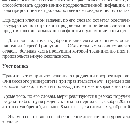
способствовать сдерживанию продовольственной инфляции, а и
года прирост цен на продовольственные товары в целом состав
Еще одной ключевой задачей, по его словам, остается обеспеч
государственной стратегии продовольственной безопасности ст
предотвращение возможного дефицита и удержание роста цен н
— Для производителей удобрений ключевым механизмом остает
напомнил Сергей Гришунин. — Обязательным условием являетс
отрасль, большая часть продукции которой традиционно идет 
продовольственную безопасность.
Учет рынка
Правительство приняло решение о продлении и корректировке 
Финансового университета при правительстве РФ. Прежде всег
сельхозпроизводителей и производителей комбикормов достат
Кроме того, по его словам, меры реализуются в рамках поруче
результате были утверждены квоты на период с 1 декабря 2025 
азотных удобрений, а свыше 8 млн т — для сложных удобрений
— Эта мера направлена на обеспечение достаточного уровня уд
эксперт.