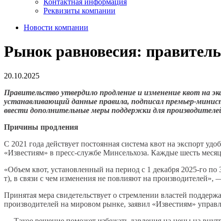
Контактная информация
Реквизиты компании
Новости компании
Рынок равновесия: правитель
20.10.2025
Правительство утвердило продление и изменение квот на экс
устанавливающий данные правила, подписал премьер-минис
ввести дополнительные меры поддержки для производителей 
Причины продления
С 2021 года действует постоянная система квот на экспорт у
«Известиям» в пресс-службе Минсельхоза. Каждые шесть месяце
«Объем квот, установленный на период с 1 декабря 2025-го по 
т), в связи с чем изменения не повлияют на производителей», 
Принятая мера свидетельствует о стремлении властей поддерж
производителей на мировом рынке, заявил «Известиям» упра
— Такое решение поможет избежать давления на цены на внутре