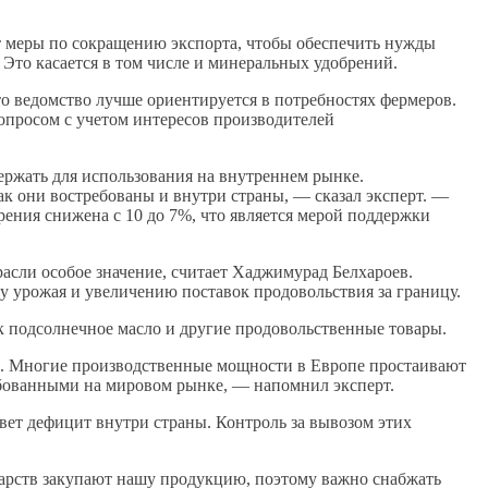
ет меры по сокращению экспорта, чтобы обеспечить нужды
Это касается в том числе и минеральных удобрений.
о ведомство лучше ориентируется в потребностях фермеров.
вопросом с учетом интересов производителей
ержать для использования на внутреннем рынке.
ак они востребованы и внутри страны, — сказал эксперт. —
брения снижена с 10 до 7%, что является мерой поддержки
расли особое значение, считает Хаджимурад Белхароев.
ту урожая и увеличению поставок продовольствия за границу.
к подсолнечное масло и другие продовольственные товары.
ия. Многие производственные мощности в Европе простаивают
ребованными на мировом рынке, — напомнил эксперт.
овет дефицит внутри страны. Контроль за вывозом этих
дарств закупают нашу продукцию, поэтому важно снабжать