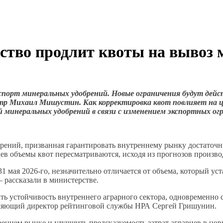
ство продлит квоты на вывоз
порт минеральных удобрений. Новые ограничения будут действ
тр Михаил Мишустин. Как корректировка квот повлияет на ц
минеральных удобрений в связи с изменением экспортных огр
добрений, призванная гарантировать внутреннему рынку достато
в объемы квот пересматриваются, исходя из прогнозов производ
31 мая 2026-го, незначительно отличается от объема, который у
— рассказали в министерстве.
ать устойчивость внутреннего аграрного сектора, одновременно
вляющий директор рейтинговой службы НРА Сергей Гришунин.
ннем рынке и улучшить предсказуемость затрат аграриев в новы