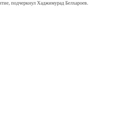
витие, подчеркнул Хаджимурад Белхароев.